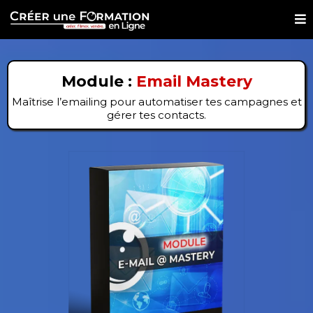
Module :
Email Mastery
Maîtrise l’emailing pour automatiser tes campagnes et
gérer tes contacts.