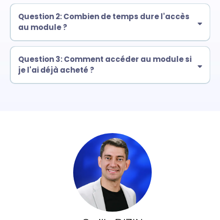
maîtriser l'emailing
automatiser
Question 2: Combien de temps dure l'accès
au module ?
optimiser
entrepreneur, un formateur en ligne, ou
ACCÈS À VIE et ILLIMITÉ
un créateur
gestion de
Question 3: Comment accéder au module si
tes contacts
conversions,
je l'ai déjà acheté ?
un lien
marketing par email
d'accès
définir ton mot de
passe
Se
connecter